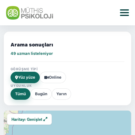
Arama sonuçları
49 uzman listeleniyor
GÖRÜŞME TIPI
Yüz yüze
Online
UYGUNLUK
Tümü
Bugün
Yarın
Haritayı Genişlet