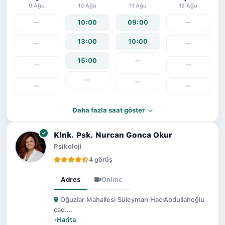
9 Ağu
10 Ağu
11 Ağu
12 Ağu
—
10:00
09:00
—
13:00
10:00
—
—
15:00
—
—
—
—
—
—
—
Daha fazla saat göster
Klnk. Psk. Nurcan Gonca Okur
Psikoloji
4 görüş
Adres
Online
Oğuzlar Mahallesi Süleyman HacıAbdullahoğlu
cad.…
•
Harita