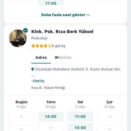
17:00
Daha fazla saat göster
Klnk. Psk. Rıza Berk Yüksel
Psikoloji
6 görüş
Adres
Online
Güzelyalı Mahallesi Atatürk 3. Kısım Bulvarı No.
…
•
Harita
Rıza B. Yüksel Kliniği
Bugün
Yarın
Sal
Çar
9 Ağu
10 Ağu
11 Ağu
12 Ağu
—
14:00
11:00
—
—
14:00
—
—