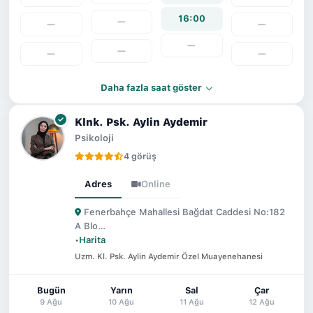
16:00
—
—
—
—
—
—
—
Daha fazla saat göster
Klnk. Psk. Aylin Aydemir
Psikoloji
4 görüş
Adres
Online
Fenerbahçe Mahallesi Bağdat Caddesi No:182
A Blo…
•
Harita
Uzm. Kl. Psk. Aylin Aydemir Özel Muayenehanesi
Bugün
Yarın
Sal
Çar
9 Ağu
10 Ağu
11 Ağu
12 Ağu