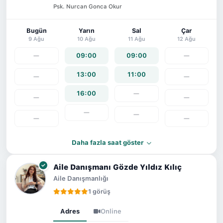
Psk. Nurcan Gonca Okur
Bugün
Yarın
Sal
Çar
9 Ağu
10 Ağu
11 Ağu
12 Ağu
—
09:00
09:00
—
13:00
11:00
—
—
16:00
—
—
—
—
—
—
—
Daha fazla saat göster
Aile Danışmanı Gözde Yıldız Kılıç
Aile Danışmanlığı
1 görüş
Adres
Online