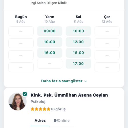
İzgi Selen Dilişen Klinik
Bugün
Yarın
Sal
Çar
9 Ağu
10 Ağu
11 Ağu
12 Ağu
—
09:00
10:00
—
10:00
12:00
—
—
16:00
16:00
—
—
—
17:00
—
—
Daha fazla saat göster
Klnk. Psk. Ümmühan Asena Ceylan
Psikoloji
18 görüş
Adres
Online