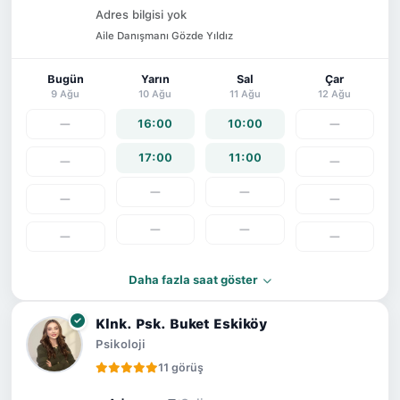
Adres bilgisi yok
Aile Danışmanı Gözde Yıldız
Bugün
Yarın
Sal
Çar
9 Ağu
10 Ağu
11 Ağu
12 Ağu
—
16:00
10:00
—
17:00
11:00
—
—
—
—
—
—
—
—
—
—
Daha fazla saat göster
Klnk. Psk. Buket Eskiköy
Psikoloji
11 görüş