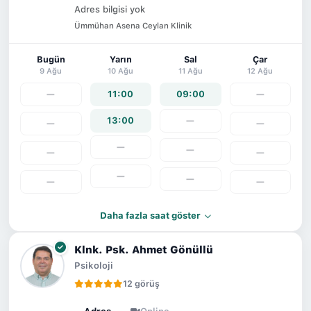
Adres bilgisi yok
Ümmühan Asena Ceylan Klinik
Bugün
Yarın
Sal
Çar
9 Ağu
10 Ağu
11 Ağu
12 Ağu
—
11:00
09:00
—
13:00
—
—
—
—
—
—
—
—
—
—
—
Daha fazla saat göster
Klnk. Psk. Ahmet Gönüllü
Psikoloji
12 görüş