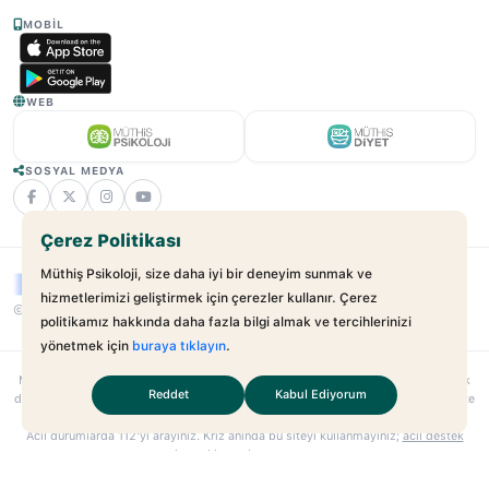
MOBIL
WEB
SOSYAL MEDYA
Çerez Politikası
Müthiş Psikoloji, size daha iyi bir deneyim sunmak ve
hizmetlerimizi geliştirmek için çerezler kullanır. Çerez
© 2025 - 2026 Müthiş Psikoloji. Tüm Hakları Saklıdır.
v2.21.17
politikamız hakkında daha fazla bilgi almak ve tercihlerinizi
yönetmek için
buraya tıklayın
.
Muthispsikoloji.com
bağımsız bir dijital sağlık platformudur; hastane veya klinik
Reddet
Kabul Ediyorum
değildir. Sunulan hizmetler uzman–danışan ilişkilerini kolaylaştırmayı amaçlar. Site
içeriği yalnızca bilgilendirme amaçlıdır; tıbbi teşhis veya tedavi yerine geçmez.
Acil durumlarda
112
’yi arayınız. Kriz anında bu siteyi kullanmayınız;
acil destek
kaynaklarına
başvurunuz.