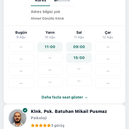
Adres
Online
Adres bilgisi yok
Ahmet Gönüllü Klinik
Bugün
Yarın
Sal
Çar
9 Ağu
10 Ağu
11 Ağu
12 Ağu
—
11:00
09:00
—
—
15:00
—
—
—
—
—
—
—
—
—
—
Daha fazla saat göster
Klnk. Psk. Batuhan Mikail Pusmaz
Psikoloji
3 görüş