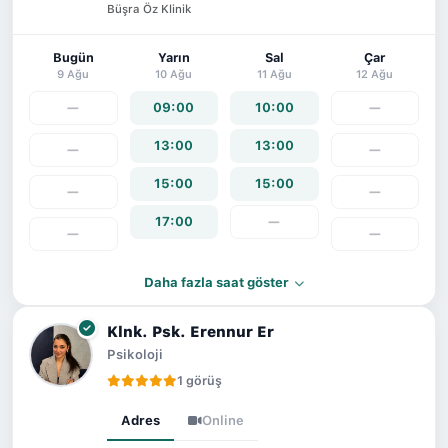
Büşra Öz Klinik
Bugün
Yarın
Sal
Çar
9 Ağu
10 Ağu
11 Ağu
12 Ağu
—
09:00
10:00
—
13:00
13:00
—
—
15:00
15:00
—
—
17:00
—
—
—
Daha fazla saat göster
Klnk. Psk. Erennur Er
Psikoloji
1 görüş
Adres
Online