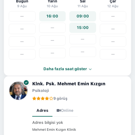
Bugün
Yarın
Sal
Çar
9 Ağu
10 Ağu
11 Ağu
12 Ağu
—
16:00
09:00
—
—
15:00
—
—
—
—
—
—
—
—
—
—
Daha fazla saat göster
Klnk. Psk. Mehmet Emin Kızgın
Psikoloji
9 görüş
Adres
Online
Adres bilgisi yok
Mehmet Emin Kızgın Klinik