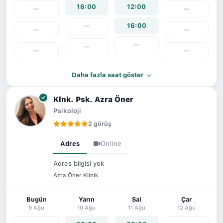
16:00
12:00
—
—
—
16:00
—
—
—
—
—
—
Daha fazla saat göster
Klnk. Psk. Azra Öner
Psikoloji
2 görüş
Adres
Online
Adres bilgisi yok
Azra Öner Klinik
Bugün
Yarın
Sal
Çar
9 Ağu
10 Ağu
11 Ağu
12 Ağu