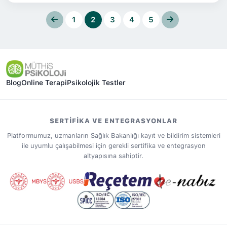
1
2
3
4
5
Blog
Online Terapi
Psikolojik Testler
SERTIFIKA VE ENTEGRASYONLAR
Platformumuz, uzmanların Sağlık Bakanlığı kayıt ve bildirim sistemleri
ile uyumlu çalışabilmesi için gerekli sertifika ve entegrasyon
altyapısına sahiptir.