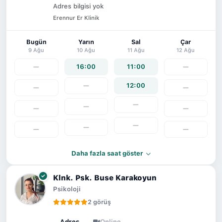
Adres bilgisi yok
Erennur Er Klinik
Bugün
Yarın
Sal
Çar
9 Ağu
10 Ağu
11 Ağu
12 Ağu
—
16:00
11:00
—
—
12:00
—
—
—
—
—
—
—
—
—
—
Daha fazla saat göster
Klnk. Psk. Buse Karakoyun
Psikoloji
2 görüş
Adres
Online