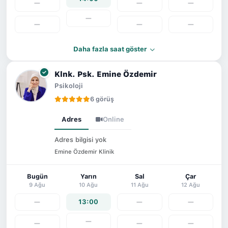
—
—
—
—
—
—
—
Daha fazla saat göster
Klnk. Psk. Emine Özdemir
Psikoloji
6 görüş
Adres
Online
Adres bilgisi yok
Emine Özdemir Klinik
Bugün
Yarın
Sal
Çar
9 Ağu
10 Ağu
11 Ağu
12 Ağu
—
13:00
—
—
—
—
—
—