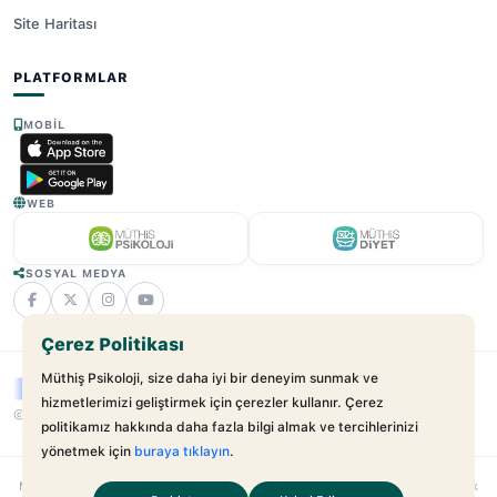
Site Haritası
PLATFORMLAR
MOBIL
WEB
SOSYAL MEDYA
Çerez Politikası
Müthiş Psikoloji, size daha iyi bir deneyim sunmak ve
hizmetlerimizi geliştirmek için çerezler kullanır. Çerez
© 2025 - 2026 Müthiş Psikoloji. Tüm Hakları Saklıdır.
v2.21.17
politikamız hakkında daha fazla bilgi almak ve tercihlerinizi
yönetmek için
buraya tıklayın
.
Muthispsikoloji.com
bağımsız bir dijital sağlık platformudur; hastane veya klinik