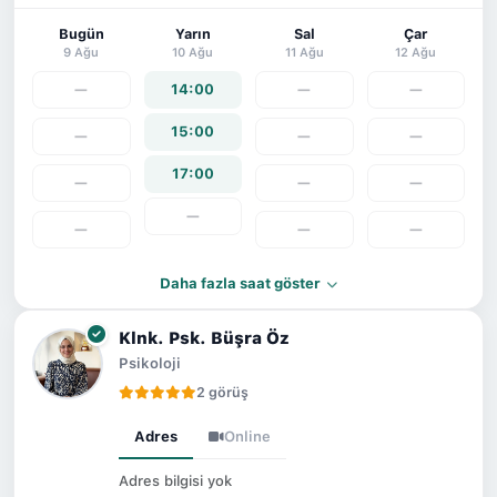
Bugün
Yarın
Sal
Çar
9 Ağu
10 Ağu
11 Ağu
12 Ağu
—
14:00
—
—
15:00
—
—
—
17:00
—
—
—
—
—
—
—
Daha fazla saat göster
Klnk. Psk. Büşra Öz
Psikoloji
2 görüş
Adres
Online
Adres bilgisi yok