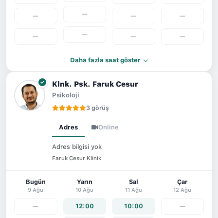
—
—
—
—
—
—
—
—
Daha fazla saat göster
Klnk. Psk. Faruk Cesur
Psikoloji
3 görüş
Adres
Online
Adres bilgisi yok
Faruk Cesur Klinik
Bugün
Yarın
Sal
Çar
9 Ağu
10 Ağu
11 Ağu
12 Ağu
—
12:00
10:00
—