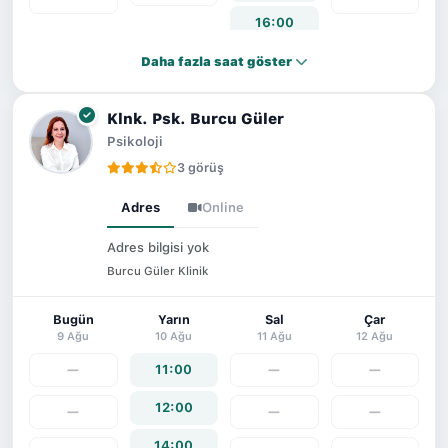
16:00
17:00
Daha fazla saat göster
Klnk. Psk. Burcu Güler
Psikoloji
3 görüş
Adres
Online
Adres bilgisi yok
Burcu Güler Klinik
Bugün
Yarın
Sal
Çar
9 Ağu
10 Ağu
11 Ağu
12 Ağu
—
11:00
—
—
12:00
—
—
—
14:00