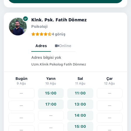
Klnk. Psk. Fatih Dönmez
Psikoloji
4 görüş
Adres
Online
Adres bilgisi yok
Uzm.Klinik Psikolog Fatih Dönmez
Bugün
Yarın
Sal
Çar
9 Ağu
10 Ağu
11 Ağu
12 Ağu
—
15:00
11:00
—
17:00
13:00
—
—
—
14:00
—
—
15:00
—
—
—