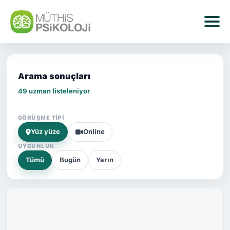
Arama sonuçları
49 uzman listeleniyor
GÖRÜŞME TIPI
Yüz yüze
Online
UYGUNLUK
Tümü
Bugün
Yarın