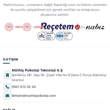
Platformumuz, uzmanların Sağlık Bakanlığı kayıt ve bildirim sistemleri
ile uyumlu çalışabilmesi için gerekli sertifika ve entegrasyon
altyapısına sahiptir.
İLETIŞIM
Müthiş Psikoloji Teknoloji A.Ş
Şenlikköy Mh. Saçı Sk. Çiçek Villa No:9 Daire:2 Florya Bakırköy/
İstanbul
0501 612 02 34
iletisim@muthispsikoloji.com
SAĞLIK