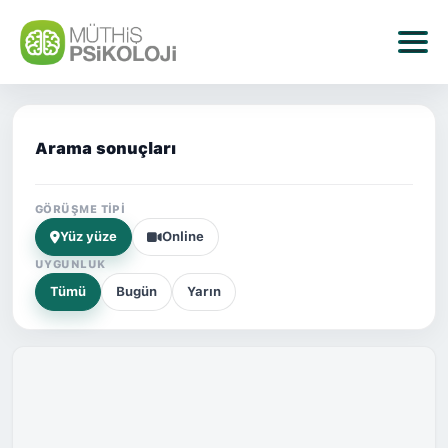
Arama sonuçları
GÖRÜŞME TIPI
Yüz yüze
Online
UYGUNLUK
Tümü
Bugün
Yarın