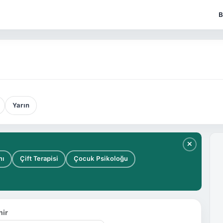
B
Yarın
nı
Çift Terapisi
Çocuk Psikoloğu
hir