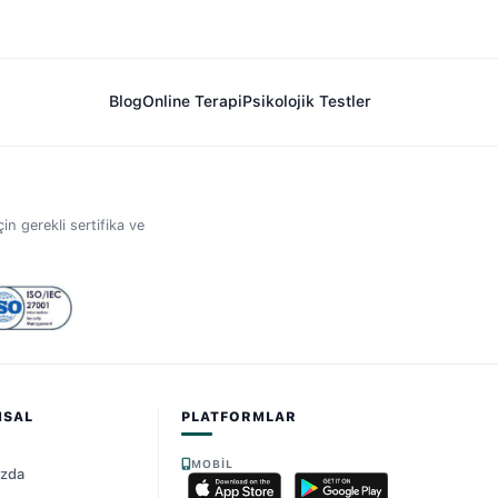
Blog
Online Terapi
Psikolojik Testler
in gerekli sertifika ve
MSAL
PLATFORMLAR
MOBIL
ızda