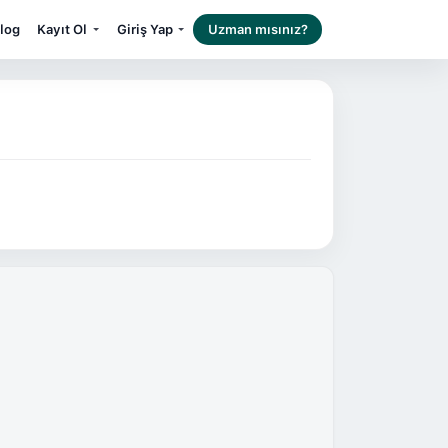
log
Kayıt Ol
Giriş Yap
Uzman mısınız?